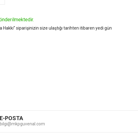
önderilmektedir.
kı” siparişinizin size ulaştığı tarihten itibaren yedi gün
E-POSTA
bilgi@mkpguvenal.com