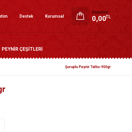
Sepetim
etim
Destek
Kurumsal
0,00
TL
PEYNİR ÇEŞİTLERİ
Şuruplu Peynir Tatlısı 950gr
gr